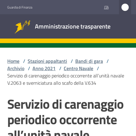
Vai al contenuto
Vai alla navigazione
Vai al footer
ITA
Guardia di Finanza
Amministrazione
Amministrazione trasparente
trasparente
Sottosezioni
Home
/
Stazioni appaltanti
/
Bandi di gara
/
Archivio
/
Anno 2021
/
Centro Navale
/
Servizio di carenaggio periodico occorrente all’unità navale
Accesso
V.2063 e sverniciatura allo scafo della V.634
civico
Servizio di carenaggio
Salta al contenuto
Stazioni
appaltanti
periodico occorrente
all’unità navale