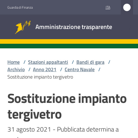
Vai al contenuto
Vai alla navigazione
Vai al footer
ITA
Guardia di Finanza
Amministrazione
Amministrazione trasparente
trasparente
Sottosezioni
Home
/
Stazioni appaltanti
/
Bandi di gara
/
Archivio
/
Anno 2021
/
Centro Navale
/
Sostituzione impianto tergivetro
Accesso
civico
Sostituzione impianto
Salta al contenuto
Stazioni
tergivetro
appaltanti
31 agosto 2021 - Pubblicata determina a 