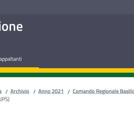
ione
appaltanti
a
Archivio
Anno 2021
Comando Regionale Basili
/
/
/
(UPS)