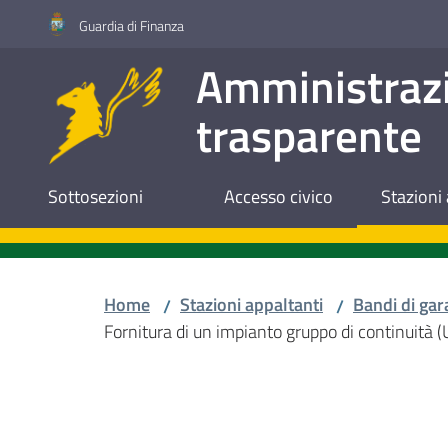
Vai al contenuto
Vai alla navigazione
Vai al footer
Guardia di Finanza
Amministraz
trasparente
Sottosezioni
Accesso civico
Stazioni 
Home
Stazioni appaltanti
Bandi di gar
/
/
Fornitura di un impianto gruppo di continuità 
Salta al contenuto