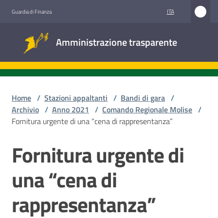
Vai al contenuto
Vai alla navigazione
Vai al footer
ITA
Guardia di Finanza
Amministrazione
Amministrazione trasparente
trasparente
Sottosezioni
Home
/
Stazioni appaltanti
/
Bandi di gara
/
Archivio
/
Anno 2021
/
Comando Regionale Molise
/
Fornitura urgente di una “cena di rappresentanza”
Accesso
civico
Fornitura urgente di
Salta al contenuto
Stazioni
una “cena di
appaltanti
rappresentanza”