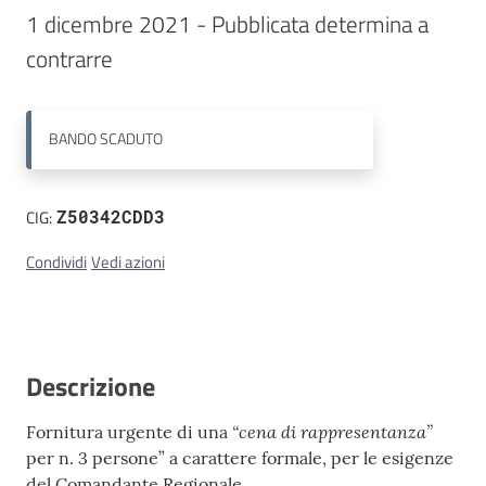
1 dicembre 2021 - Pubblicata determina a 
Contatti
contrarre
BANDO
SCADUTO
CIG:
Z50342CDD3
Condividi
Vedi azioni
Descrizione
“cena di rappresentanza”
Fornitura urgente di una
per n. 3 persone” a carattere formale, per le esigenze
del Comandante Regionale.