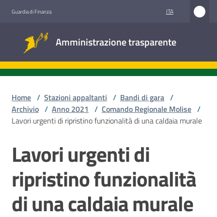
Vai al contenuto
Vai alla navigazione
Vai al footer
ITA
Guardia di Finanza
Amministrazione
Amministrazione trasparente
trasparente
Sottosezioni
Home
/
Stazioni appaltanti
/
Bandi di gara
/
Archivio
/
Anno 2021
/
Comando Regionale Molise
/
Lavori urgenti di ripristino funzionalità di una caldaia murale
Accesso
civico
Lavori urgenti di
Salta al contenuto
Stazioni
ripristino funzionalità
appaltanti
di una caldaia murale