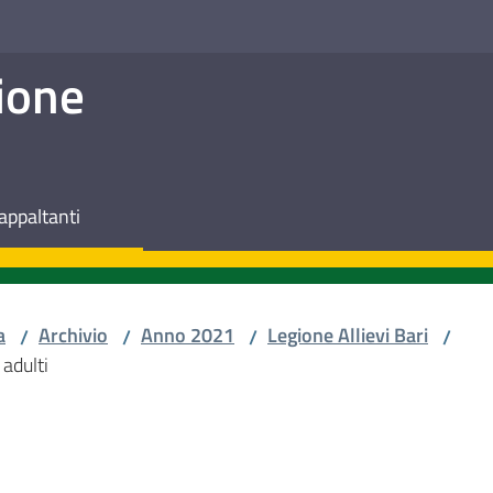
ione
appaltanti
a
Archivio
Anno 2021
Legione Allievi Bari
/
/
/
/
 adulti