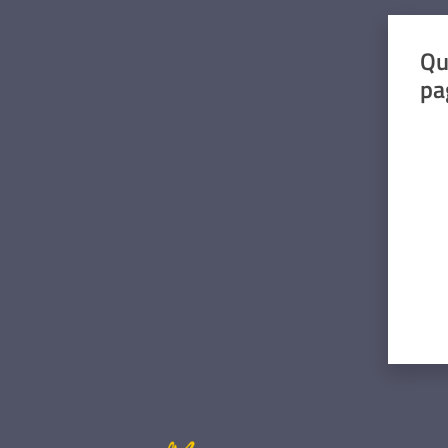
Qu
pa
Valut