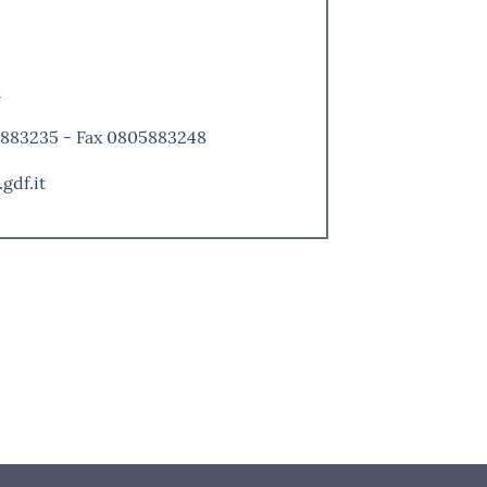
i
805883235 - Fax 0805883248
gdf.it