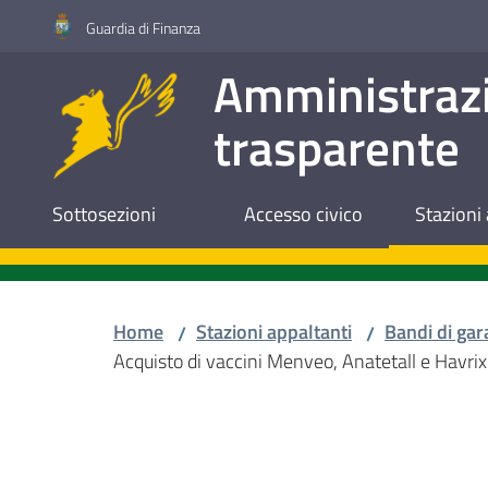
Vai al contenuto
Vai alla navigazione
Vai al footer
Guardia di Finanza
Amministraz
trasparente
Sottosezioni
Accesso civico
Stazioni 
Home
Stazioni appaltanti
Bandi di gar
/
/
Acquisto di vaccini Menveo, Anatetall e Havrix
Salta al contenuto