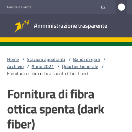
Vai al contenuto
Vai alla navigazione
Vai al footer
ITA
Guardia di Finanza
Amministrazione
Amministrazione trasparente
trasparente
Sottosezioni
Home
/
Stazioni appaltanti
/
Bandi di gara
/
Archivio
/
Anno 2021
/
Quartier Generale
/
Fornitura di fibra ottica spenta (dark fiber)
Accesso
civico
Fornitura di fibra
Salta al contenuto
Stazioni
ottica spenta (dark
appaltanti
fiber)