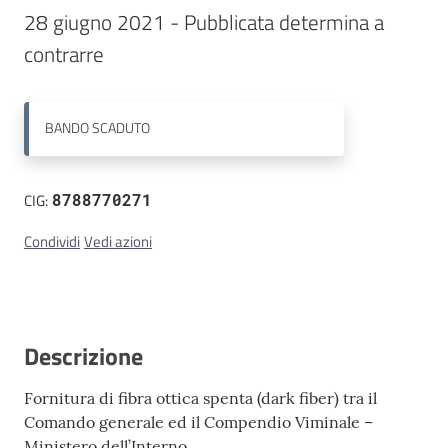
28 giugno 2021 - Pubblicata determina a 
Contatti
contrarre
BANDO
SCADUTO
CIG:
8788770271
Condividi
Vedi azioni
Descrizione
Fornitura di fibra ottica spenta (dark fiber) tra il
Comando generale ed il Compendio Viminale –
Ministero dell’Interno.