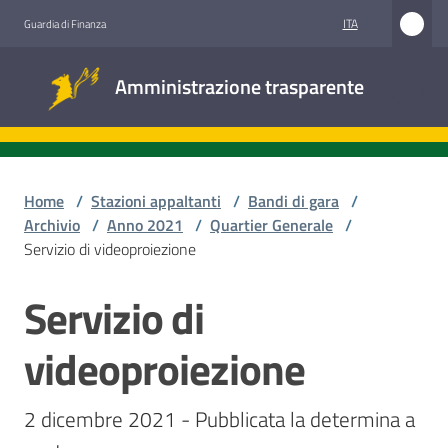
Vai al contenuto
Vai alla navigazione
Vai al footer
ITA
Guardia di Finanza
Amministrazione
Amministrazione trasparente
trasparente
Sottosezioni
Home
/
Stazioni appaltanti
/
Bandi di gara
/
Archivio
/
Anno 2021
/
Quartier Generale
/
Servizio di videoproiezione
Accesso
civico
Servizio di
Salta al contenuto
Stazioni
videoproiezione
appaltanti
2 dicembre 2021 - Pubblicata la determina a 