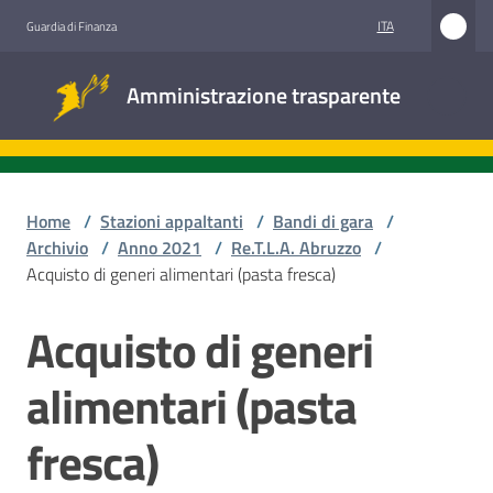
Vai al contenuto
Vai alla navigazione
Vai al footer
ITA
Guardia di Finanza
Amministrazione
Amministrazione trasparente
trasparente
Sottosezioni
Home
/
Stazioni appaltanti
/
Bandi di gara
/
Archivio
/
Anno 2021
/
Re.T.L.A. Abruzzo
/
Acquisto di generi alimentari (pasta fresca)
Accesso
civico
Acquisto di generi
Salta al contenuto
Stazioni
alimentari (pasta
appaltanti
fresca)