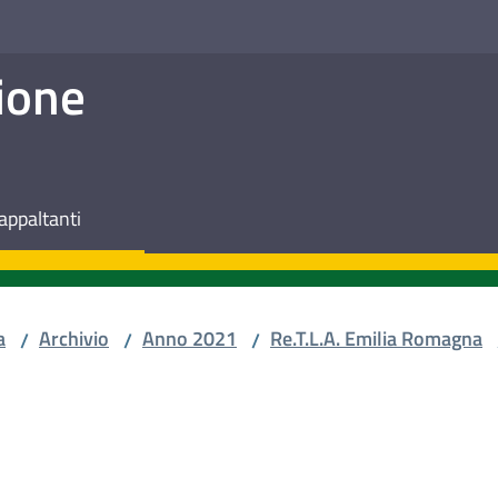
ione
appaltanti
a
Archivio
Anno 2021
Re.T.L.A. Emilia Romagna
/
/
/