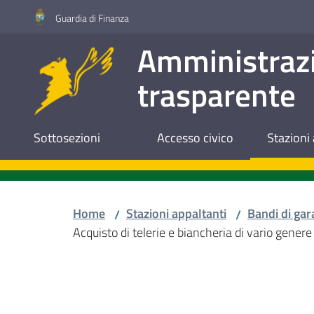
Vai al contenuto
Vai alla navigazione
Vai al footer
Guardia di Finanza
Amministraz
trasparente
Sottosezioni
Accesso civico
Stazioni 
Home
Stazioni appaltanti
Bandi di gar
/
/
Acquisto di telerie e biancheria di vario genere
Salta al contenuto