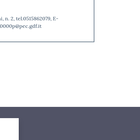
 n. 2, tel.0515862079, E-
520000p@pec.gdf.it