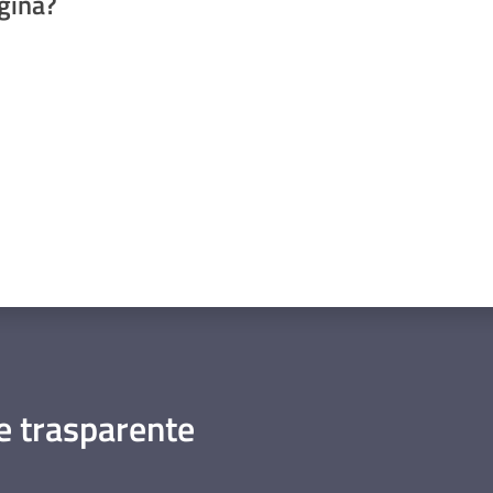
gina?
a da 1 a 5 stelle
 trasparente