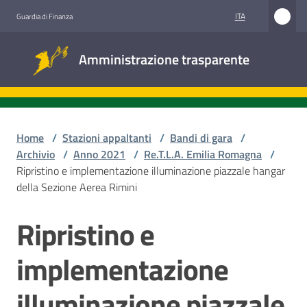
Vai al contenuto
Vai alla navigazione
Vai al footer
ITA
Guardia di Finanza
Amministrazione
Amministrazione trasparente
trasparente
Sottosezioni
Home
/
Stazioni appaltanti
/
Bandi di gara
/
Archivio
/
Anno 2021
/
Re.T.L.A. Emilia Romagna
/
Ripristino e implementazione illuminazione piazzale hangar
Accesso
della Sezione Aerea Rimini
civico
Ripristino e
Salta al contenuto
Stazioni
appaltanti
implementazione
illuminazione piazzale