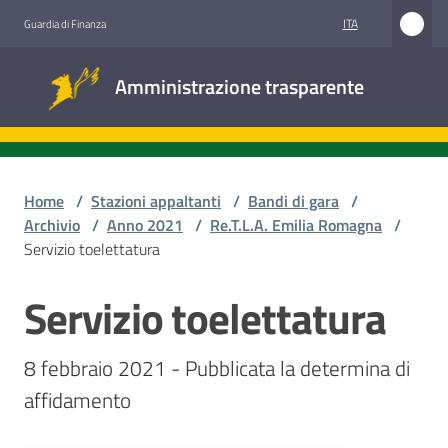
Vai al contenuto
Vai alla navigazione
Vai al footer
ITA
Guardia di Finanza
Amministrazione
Amministrazione trasparente
trasparente
Sottosezioni
Home
/
Stazioni appaltanti
/
Bandi di gara
/
Archivio
/
Anno 2021
/
Re.T.L.A. Emilia Romagna
/
Servizio toelettatura
Accesso
civico
Servizio toelettatura
Salta al contenuto
Stazioni
8 febbraio 2021 - Pubblicata la determina di 
appaltanti
affidamento