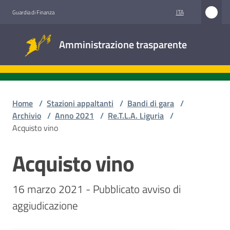
Vai al contenuto
Vai alla navigazione
Vai al footer
ITA
Guardia di Finanza
Amministrazione
Amministrazione trasparente
trasparente
Sottosezioni
Home
/
Stazioni appaltanti
/
Bandi di gara
/
Archivio
/
Anno 2021
/
Re.T.L.A. Liguria
/
Acquisto vino
Accesso
civico
Acquisto vino
Salta al contenuto
Stazioni
16 marzo 2021 - Pubblicato avviso di 
appaltanti
aggiudicazione