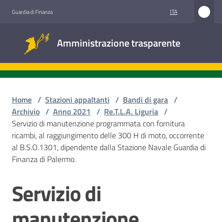
Vai al contenuto
Vai alla navigazione
Vai al footer
ITA
Guardia di Finanza
Amministrazione
Amministrazione trasparente
trasparente
Sottosezioni
Home
/
Stazioni appaltanti
/
Bandi di gara
/
Archivio
/
Anno 2021
/
Re.T.L.A. Liguria
/
Servizio di manutenzione programmata con fornitura
Accesso
ricambi, al raggiungimento delle 300 H di moto, occorrente
civico
al B.S.O.1301, dipendente dalla Stazione Navale Guardia di
Finanza di Palermo.
Stazioni
appaltanti
Servizio di
Salta al contenuto
manutenzione