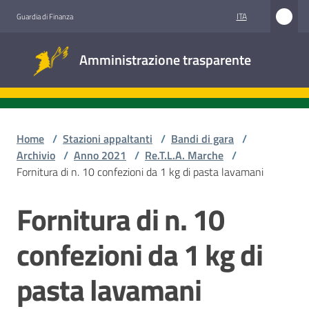
Vai al contenuto
Vai alla navigazione
Vai al footer
ITA
Guardia di Finanza
Amministrazione
Amministrazione trasparente
trasparente
Sottosezioni
Home
/
Stazioni appaltanti
/
Bandi di gara
/
Archivio
/
Anno 2021
/
Re.T.L.A. Marche
/
Fornitura di n. 10 confezioni da 1 kg di pasta lavamani
Accesso
civico
Fornitura di n. 10
Salta al contenuto
Stazioni
confezioni da 1 kg di
appaltanti
pasta lavamani