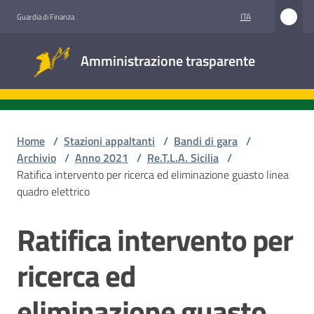
Vai al contenuto
Vai alla navigazione
Vai al footer
ITA
Guardia di Finanza
Amministrazione
Amministrazione trasparente
trasparente
Sottosezioni
Home
/
Stazioni appaltanti
/
Bandi di gara
/
Archivio
/
Anno 2021
/
Re.T.L.A. Sicilia
/
Ratifica intervento per ricerca ed eliminazione guasto linea
Accesso
quadro elettrico
civico
Ratifica intervento per
Salta al contenuto
Stazioni
appaltanti
ricerca ed
eliminazione guasto