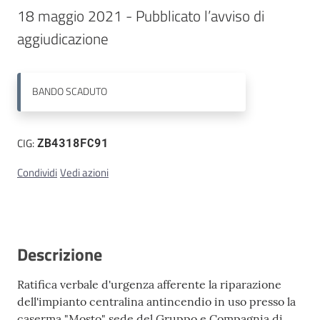
18 maggio 2021 - Pubblicato l’avviso di 
Contatti
aggiudicazione
BANDO
SCADUTO
CIG:
ZB4318FC91
Condividi
Vedi azioni
Descrizione
Ratifica verbale d'urgenza afferente la riparazione
dell'impianto centralina antincendio in uso presso la
caserma "Mosto" sede del Gruppo e Compagnia di