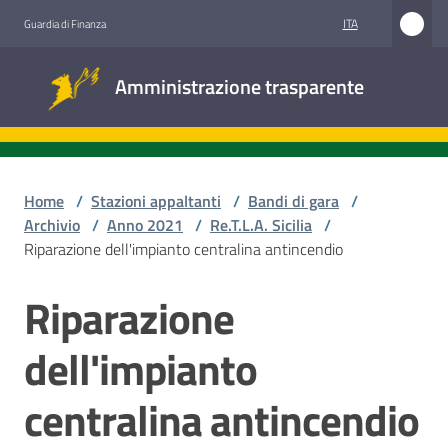
Vai al contenuto
Vai alla navigazione
Vai al footer
ITA
Guardia di Finanza
Amministrazione
Amministrazione trasparente
trasparente
Sottosezioni
Home
/
Stazioni appaltanti
/
Bandi di gara
/
Archivio
/
Anno 2021
/
Re.T.L.A. Sicilia
/
Riparazione dell'impianto centralina antincendio
Accesso
civico
Riparazione
Salta al contenuto
Stazioni
dell'impianto
appaltanti
centralina antincendio