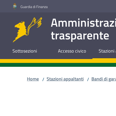
Vai al contenuto
Vai alla navigazione
Vai al footer
Guardia di Finanza
Amministraz
trasparente
Sottosezioni
Accesso civico
Stazioni 
Home
Stazioni appaltanti
Bandi di gar
/
/
Salta al contenuto