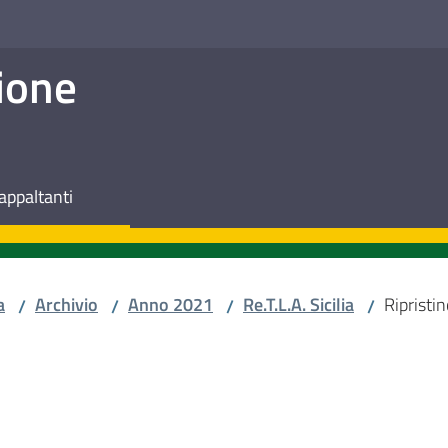
ione
appaltanti
a
Archivio
Anno 2021
Re.T.L.A. Sicilia
Ripristin
/
/
/
/