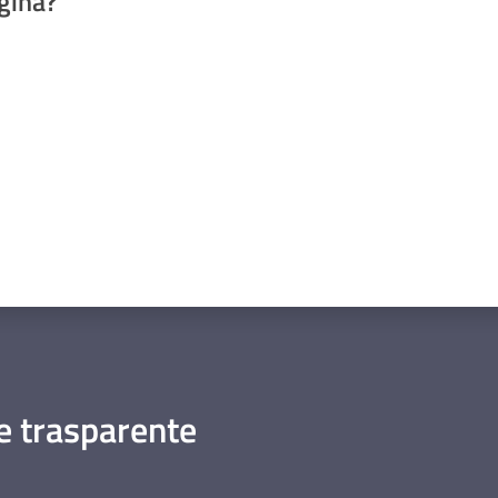
gina?
a da 1 a 5 stelle
 trasparente