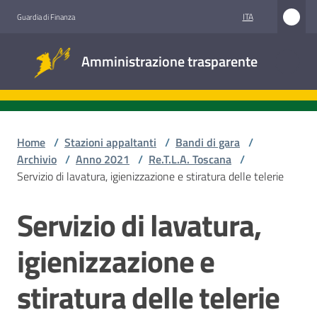
Vai al contenuto
Vai alla navigazione
Vai al footer
ITA
Guardia di Finanza
Amministrazione
Amministrazione trasparente
trasparente
Sottosezioni
Home
/
Stazioni appaltanti
/
Bandi di gara
/
Archivio
/
Anno 2021
/
Re.T.L.A. Toscana
/
Servizio di lavatura, igienizzazione e stiratura delle telerie
Accesso
civico
Servizio di lavatura,
Salta al contenuto
Stazioni
igienizzazione e
appaltanti
stiratura delle telerie