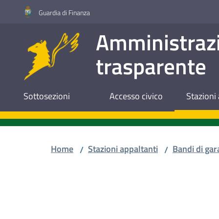
Vai al contenuto
Vai alla navigazione
Vai al footer
Guardia di Finanza
Amministraz
trasparente
Sottosezioni
Accesso civico
Stazioni 
Home
Stazioni appaltanti
Bandi di gar
/
/
Salta al contenuto