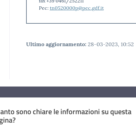
fax +39 0461/252211
Pec:
tn0520000p@pec.gdf.it
Ultimo aggiornamento
:
28-03-2023, 10:52
anto sono chiare le informazioni su questa
gina?
a da 1 a 5 stelle