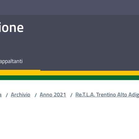
ione
appaltanti
a
Archivio
Anno 2021
Re.T.L.A. Trentino Alto Adi
/
/
/