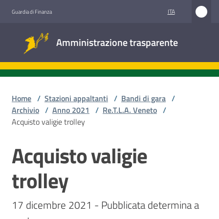
Vai al contenuto
Vai alla navigazione
Vai al footer
ITA
Guardia di Finanza
Amministrazione
Amministrazione trasparente
trasparente
Sottosezioni
Home
/
Stazioni appaltanti
/
Bandi di gara
/
Archivio
/
Anno 2021
/
Re.T.L.A. Veneto
/
Acquisto valigie trolley
Accesso
civico
Acquisto valigie
Salta al contenuto
Stazioni
trolley
appaltanti
17 dicembre 2021 - Pubblicata determina a 