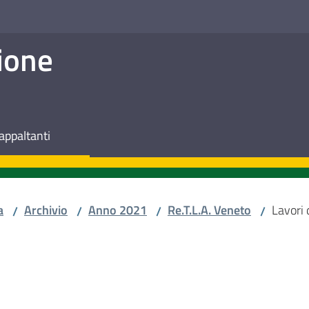
ione
appaltanti
a
Archivio
Anno 2021
Re.T.L.A. Veneto
Lavori
/
/
/
/