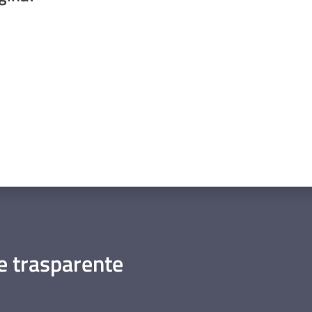
a da 1 a 5 stelle
 trasparente