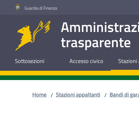
Vai al contenuto
Vai alla navigazione
Vai al footer
Guardia di Finanza
Amministraz
trasparente
Sottosezioni
Accesso civico
Stazioni 
Home
Stazioni appaltanti
Bandi di gar
/
/
Salta al contenuto