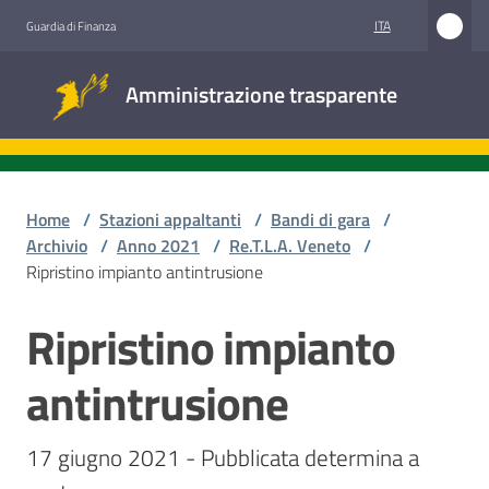
Vai al contenuto
Vai alla navigazione
Vai al footer
ITA
Guardia di Finanza
Amministrazione
Amministrazione trasparente
trasparente
Sottosezioni
Home
/
Stazioni appaltanti
/
Bandi di gara
/
Archivio
/
Anno 2021
/
Re.T.L.A. Veneto
/
Ripristino impianto antintrusione
Accesso
civico
Ripristino impianto
Salta al contenuto
Stazioni
antintrusione
appaltanti
17 giugno 2021 - Pubblicata determina a 