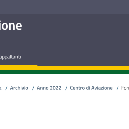
ione
appaltanti
a
Archivio
Anno 2022
Centro di Aviazione
For
/
/
/
/