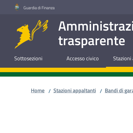
Vai al contenuto
Vai alla navigazione
Vai al footer
Guardia di Finanza
Amministraz
trasparente
Sottosezioni
Accesso civico
Stazioni 
Home
Stazioni appaltanti
Bandi di gar
/
/
Salta al contenuto