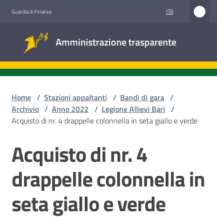
Vai al contenuto
Vai alla navigazione
Vai al footer
ITA
Guardia di Finanza
Amministrazione
Amministrazione trasparente
trasparente
Sottosezioni
Home
/
Stazioni appaltanti
/
Bandi di gara
/
Archivio
/
Anno 2022
/
Legione Allievi Bari
/
Acquisto di nr. 4 drappelle colonnella in seta giallo e verde
Accesso
civico
Acquisto di nr. 4
Salta al contenuto
Stazioni
drappelle colonnella in
appaltanti
seta giallo e verde