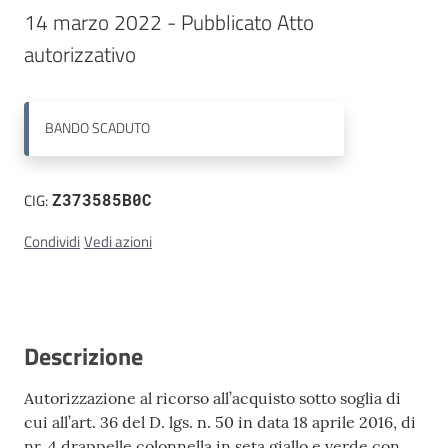
14 marzo 2022 - Pubblicato Atto 
Contatti
autorizzativo
BANDO
SCADUTO
CIG:
Z373585B0C
Condividi
Vedi azioni
Descrizione
Autorizzazione al ricorso all’acquisto sotto soglia di
cui all’art. 36 del D. lgs. n. 50 in data 18 aprile 2016, di
nr. 4 drappelle colonnella in seta giallo e verde con