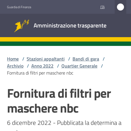
Vai al contenuto
Vai alla navigazione
Vai al footer
ITA
Guardia di Finanza
Amministrazione
Amministrazione trasparente
trasparente
Sottosezioni
Home
/
Stazioni appaltanti
/
Bandi di gara
/
Archivio
/
Anno 2022
/
Quartier Generale
/
Fornitura di filtri per maschere nbc
Accesso
civico
Fornitura di filtri per
Salta al contenuto
Stazioni
maschere nbc
appaltanti
6 dicembre 2022 - Pubblicata la determina a 