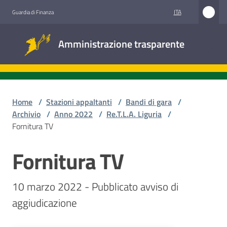
Vai al contenuto
Vai alla navigazione
Vai al footer
ITA
Guardia di Finanza
Amministrazione
Amministrazione trasparente
trasparente
Sottosezioni
Home
/
Stazioni appaltanti
/
Bandi di gara
/
Archivio
/
Anno 2022
/
Re.T.L.A. Liguria
/
Fornitura TV
Accesso
civico
Fornitura TV
Salta al contenuto
Stazioni
10 marzo 2022 - Pubblicato avviso di 
appaltanti
aggiudicazione