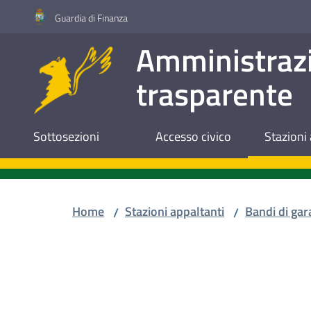
Vai al contenuto
Vai alla navigazione
Vai al footer
Guardia di Finanza
Amministraz
trasparente
Sottosezioni
Accesso civico
Stazioni 
Home
Stazioni appaltanti
Bandi di gar
/
/
Salta al contenuto