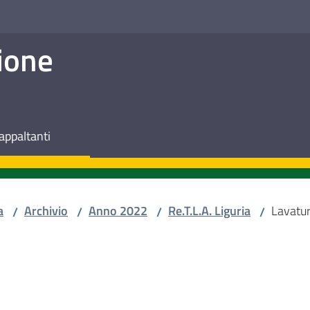
ione
appaltanti
a
Archivio
Anno 2022
Re.T.L.A. Liguria
Lavatur
/
/
/
/