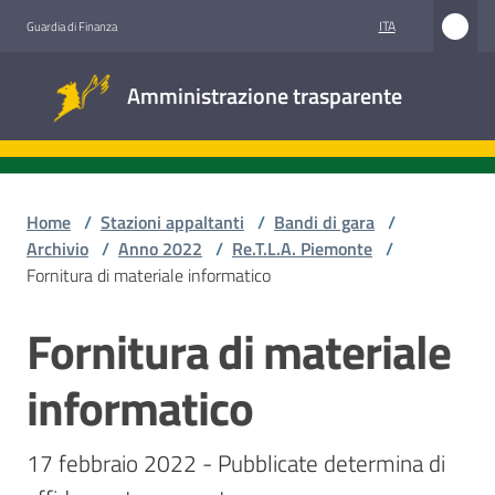
Vai al contenuto
Vai alla navigazione
Vai al footer
ITA
Guardia di Finanza
Amministrazione
Amministrazione trasparente
trasparente
Sottosezioni
Home
/
Stazioni appaltanti
/
Bandi di gara
/
Archivio
/
Anno 2022
/
Re.T.L.A. Piemonte
/
Fornitura di materiale informatico
Accesso
civico
Fornitura di materiale
Salta al contenuto
Stazioni
informatico
appaltanti
17 febbraio 2022 - Pubblicate determina di 