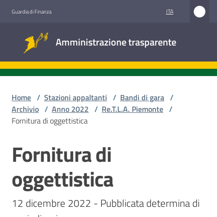
Vai al contenuto
Vai alla navigazione
Vai al footer
ITA
Guardia di Finanza
Amministrazione
Amministrazione trasparente
trasparente
Sottosezioni
Home
/
Stazioni appaltanti
/
Bandi di gara
/
Archivio
/
Anno 2022
/
Re.T.L.A. Piemonte
/
Fornitura di oggettistica
Accesso
civico
Fornitura di
Salta al contenuto
Stazioni
oggettistica
appaltanti
12 dicembre 2022 - Pubblicata determina di 