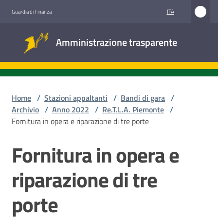
Vai al contenuto
Vai alla navigazione
Vai al footer
ITA
Guardia di Finanza
Amministrazione
Amministrazione trasparente
trasparente
Sottosezioni
Home
/
Stazioni appaltanti
/
Bandi di gara
/
Archivio
/
Anno 2022
/
Re.T.L.A. Piemonte
/
Fornitura in opera e riparazione di tre porte
Accesso
civico
Fornitura in opera e
Salta al contenuto
Stazioni
riparazione di tre
appaltanti
porte