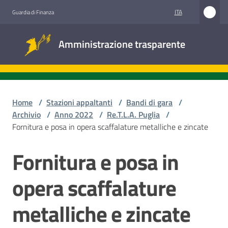
Vai al contenuto
Vai alla navigazione
Vai al footer
ITA
Guardia di Finanza
Amministrazione
Amministrazione trasparente
trasparente
Sottosezioni
Home
/
Stazioni appaltanti
/
Bandi di gara
/
Archivio
/
Anno 2022
/
Re.T.L.A. Puglia
/
Fornitura e posa in opera scaffalature metalliche e zincate
Accesso
civico
Fornitura e posa in
Salta al contenuto
Stazioni
opera scaffalature
appaltanti
metalliche e zincate