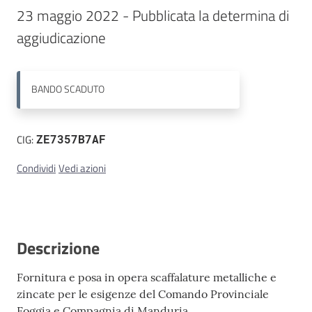
23 maggio 2022 - Pubblicata la determina di 
Contatti
aggiudicazione
BANDO
SCADUTO
CIG:
ZE7357B7AF
Condividi
Vedi azioni
Descrizione
Fornitura e posa in opera scaffalature metalliche e
zincate per le esigenze del Comando Provinciale
Foggia e Compagnia di Manduria