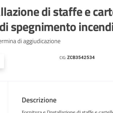
llazione di staffe e car
i di spegnimento incend
ermina di aggiudicazione
ZCB3542534
CIG:
Descrizione
Fornitura e l’installazione di staffe e cartel