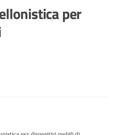
tellonistica per
i
lonistica per dispositivi mobili di