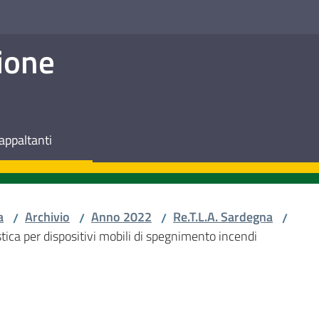
ione
appaltanti
a
Archivio
Anno 2022
Re.T.L.A. Sardegna
/
/
/
/
istica per dispositivi mobili di spegnimento incendi