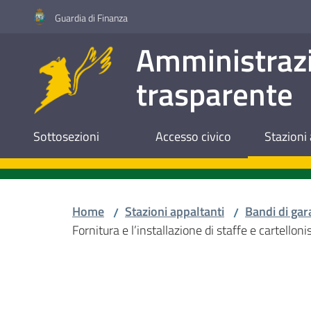
Vai al contenuto
Vai alla navigazione
Vai al footer
Guardia di Finanza
Amministraz
trasparente
Sottosezioni
Accesso civico
Stazioni 
Home
Stazioni appaltanti
Bandi di gar
/
/
Fornitura e l’installazione di staffe e cartellon
Salta al contenuto