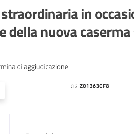
a straordinaria in occas
e della nuova caserma 
Z01363CF8
CIG: