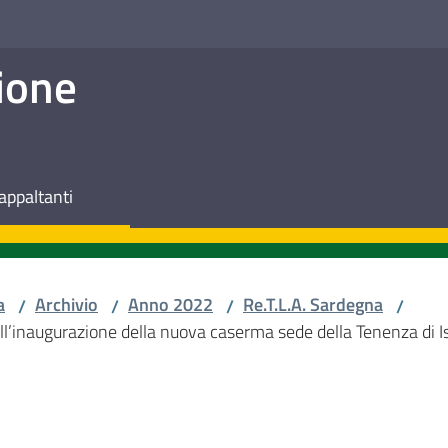
ione
appaltanti
a
Archivio
Anno 2022
Re.T.L.A. Sardegna
/
/
/
/
ell’inaugurazione della nuova caserma sede della Tenenza di Isi