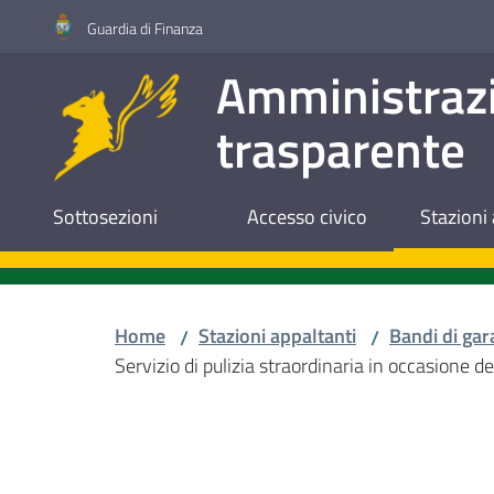
Vai al contenuto
Vai alla navigazione
Vai al footer
Guardia di Finanza
Amministraz
trasparente
Sottosezioni
Accesso civico
Stazioni 
Home
Stazioni appaltanti
Bandi di gar
/
/
Servizio di pulizia straordinaria in occasione d
Salta al contenuto