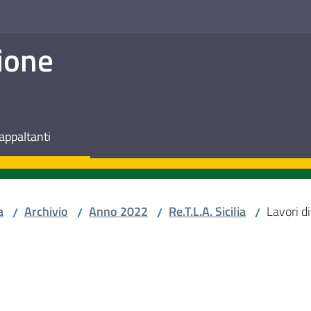
ione
appaltanti
a
Archivio
Anno 2022
Re.T.L.A. Sicilia
Lavori d
/
/
/
/