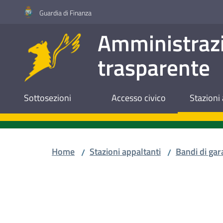
Vai al contenuto
Vai alla navigazione
Vai al footer
Guardia di Finanza
Amministraz
trasparente
Sottosezioni
Accesso civico
Stazioni 
Home
Stazioni appaltanti
Bandi di gar
/
/
Salta al contenuto