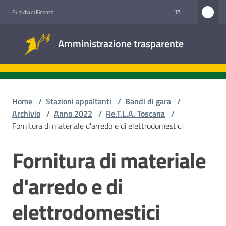
Vai al contenuto
Vai alla navigazione
Vai al footer
ITA
Guardia di Finanza
Amministrazione
Amministrazione trasparente
trasparente
Sottosezioni
Home
/
Stazioni appaltanti
/
Bandi di gara
/
Archivio
/
Anno 2022
/
Re.T.L.A. Toscana
/
Fornitura di materiale d'arredo e di elettrodomestici
Accesso
civico
Fornitura di materiale
Salta al contenuto
Stazioni
d'arredo e di
appaltanti
elettrodomestici