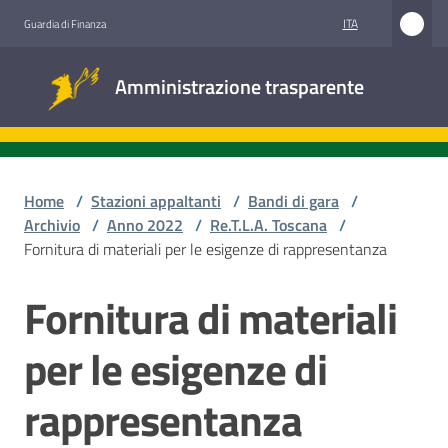
Vai al contenuto
Vai alla navigazione
Vai al footer
ITA
Guardia di Finanza
Amministrazione
Amministrazione trasparente
trasparente
Sottosezioni
Home
/
Stazioni appaltanti
/
Bandi di gara
/
Archivio
/
Anno 2022
/
Re.T.L.A. Toscana
/
Fornitura di materiali per le esigenze di rappresentanza
Accesso
civico
Fornitura di materiali
Salta al contenuto
Stazioni
per le esigenze di
appaltanti
rappresentanza