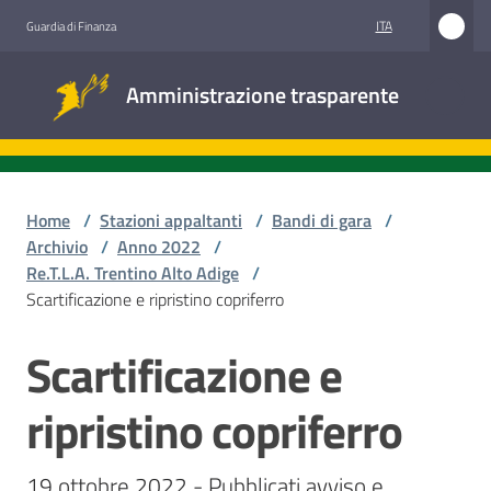
Vai al contenuto
Vai alla navigazione
Vai al footer
ITA
Guardia di Finanza
Amministrazione
Amministrazione trasparente
trasparente
Sottosezioni
Home
/
Stazioni appaltanti
/
Bandi di gara
/
Archivio
/
Anno 2022
/
Re.T.L.A. Trentino Alto Adige
/
Accesso
Scartificazione e ripristino copriferro
civico
Scartificazione e
Salta al contenuto
Stazioni
appaltanti
ripristino copriferro
19 ottobre 2022 - Pubblicati avviso e 