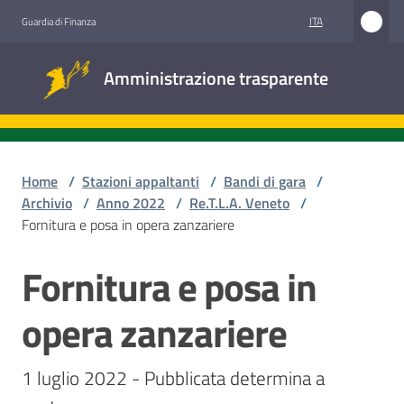
Vai al contenuto
Vai alla navigazione
Vai al footer
ITA
Guardia di Finanza
Amministrazione
Amministrazione trasparente
trasparente
Sottosezioni
Home
/
Stazioni appaltanti
/
Bandi di gara
/
Archivio
/
Anno 2022
/
Re.T.L.A. Veneto
/
Fornitura e posa in opera zanzariere
Accesso
civico
Fornitura e posa in
Salta al contenuto
Stazioni
opera zanzariere
appaltanti
1 luglio 2022 - Pubblicata determina a 