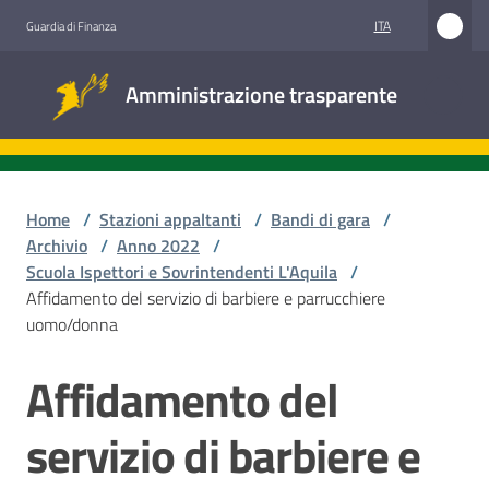
Vai al contenuto
Vai alla navigazione
Vai al footer
ITA
Guardia di Finanza
Amministrazione
Amministrazione trasparente
trasparente
Sottosezioni
Home
/
Stazioni appaltanti
/
Bandi di gara
/
Archivio
/
Anno 2022
/
Scuola Ispettori e Sovrintendenti L'Aquila
/
Accesso
Affidamento del servizio di barbiere e parrucchiere
civico
uomo/donna
Stazioni
Affidamento del
Salta al contenuto
appaltanti
servizio di barbiere e