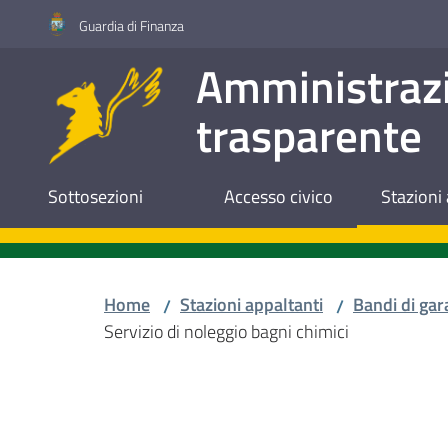
Vai al contenuto
Vai alla navigazione
Vai al footer
Guardia di Finanza
Amministraz
trasparente
Sottosezioni
Accesso civico
Stazioni 
Home
Stazioni appaltanti
Bandi di gar
/
/
Servizio di noleggio bagni chimici
Salta al contenuto