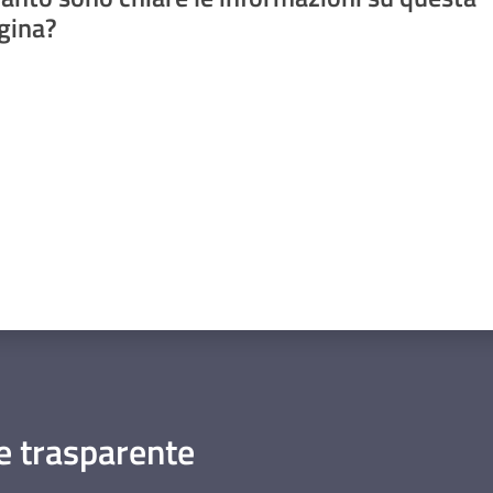
gina?
a da 1 a 5 stelle
 trasparente