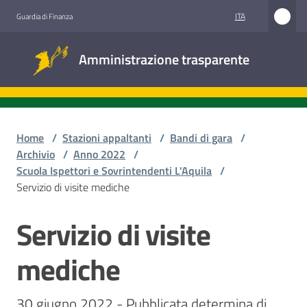
Vai al contenuto
Vai alla navigazione
Vai al footer
ITA
Guardia di Finanza
Amministrazione
Amministrazione trasparente
trasparente
Sottosezioni
Home
/
Stazioni appaltanti
/
Bandi di gara
/
Archivio
/
Anno 2022
/
Scuola Ispettori e Sovrintendenti L'Aquila
/
Accesso
Servizio di visite mediche
civico
Servizio di visite
Salta al contenuto
Stazioni
appaltanti
mediche
30 giugno 2022 - Pubblicata determina di 