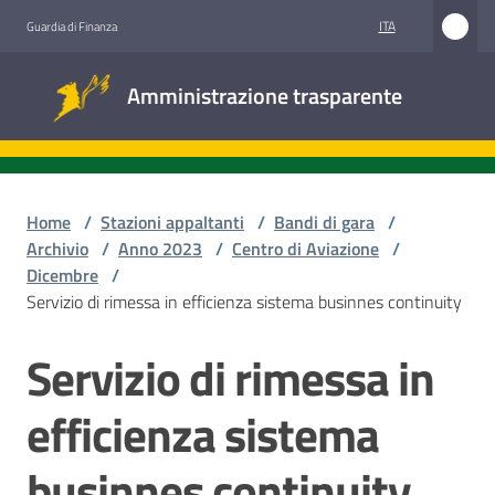
Vai al contenuto
Vai alla navigazione
Vai al footer
ITA
Guardia di Finanza
Amministrazione
Amministrazione trasparente
trasparente
Sottosezioni
Home
/
Stazioni appaltanti
/
Bandi di gara
/
Archivio
/
Anno 2023
/
Centro di Aviazione
/
Dicembre
/
Accesso
Servizio di rimessa in efficienza sistema businnes continuity
civico
Servizio di rimessa in
Salta al contenuto
Stazioni
appaltanti
efficienza sistema
businnes continuity