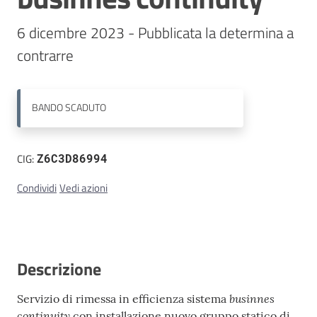
6 dicembre 2023 - Pubblicata la determina a 
Contatti
contrarre
BANDO
SCADUTO
CIG:
Z6C3D86994
Condividi
Vedi azioni
Descrizione
businnes
Servizio di rimessa in efficienza sistema
continuity
con installazione nuovo gruppo statico di