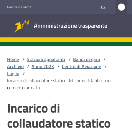
Vai al contenuto
Vai alla navigazione
Vai al footer
ITA
Guardia di Finanza
Amministrazione
Amministrazione trasparente
trasparente
Sottosezioni
Home
/
Stazioni appaltanti
/
Bandi di gara
/
Archivio
/
Anno 2023
/
Centro di Aviazione
/
Luglio
/
Accesso
Incarico di collaudatore statico del corpo di fabbrica in
civico
cemento armato
Stazioni
Incarico di
Salta al contenuto
appaltanti
collaudatore statico