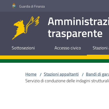
Vai al contenuto
Vai alla navigazione
Vai al footer
Guardia di Finanza
Amministraz
trasparente
Sottosezioni
Accesso civico
Stazioni 
Home
Stazioni appaltanti
Bandi di gar
/
/
Servizio di conduzione delle indagini strutturali
Salta al contenuto