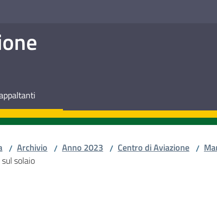
ione
appaltanti
a
Archivio
Anno 2023
Centro di Aviazione
Ma
/
/
/
/
 sul solaio