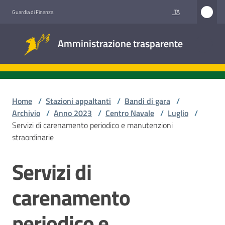
Vai al contenuto
Vai alla navigazione
Vai al footer
ITA
Guardia di Finanza
Amministrazione
Amministrazione trasparente
trasparente
Sottosezioni
Home
/
Stazioni appaltanti
/
Bandi di gara
/
Archivio
/
Anno 2023
/
Centro Navale
/
Luglio
/
Servizi di carenamento periodico e manutenzioni
Accesso
straordinarie
civico
Servizi di
Salta al contenuto
Stazioni
appaltanti
carenamento
periodico e