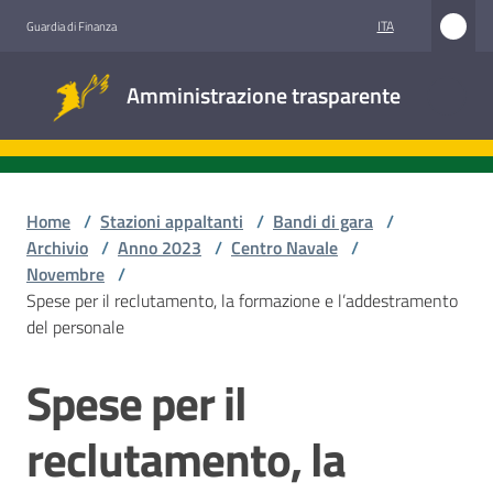
Vai al contenuto
Vai alla navigazione
Vai al footer
ITA
Guardia di Finanza
Amministrazione
Amministrazione trasparente
trasparente
Sottosezioni
Home
/
Stazioni appaltanti
/
Bandi di gara
/
Archivio
/
Anno 2023
/
Centro Navale
/
Novembre
/
Accesso
Spese per il reclutamento, la formazione e l’addestramento
civico
del personale
Stazioni
Spese per il
Salta al contenuto
appaltanti
reclutamento, la