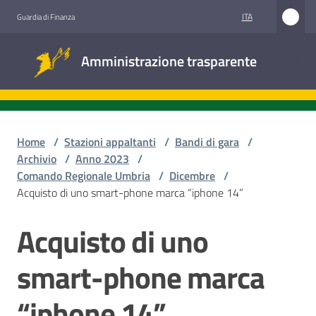
Vai al contenuto
Vai alla navigazione
Vai al footer
ITA
Guardia di Finanza
Amministrazione
Amministrazione trasparente
trasparente
Sottosezioni
Home
/
Stazioni appaltanti
/
Bandi di gara
/
Archivio
/
Anno 2023
/
Comando Regionale Umbria
/
Dicembre
/
Accesso
Acquisto di uno smart-phone marca “iphone 14”
civico
Acquisto di uno
Salta al contenuto
Stazioni
appaltanti
smart-phone marca
“iphone 14”