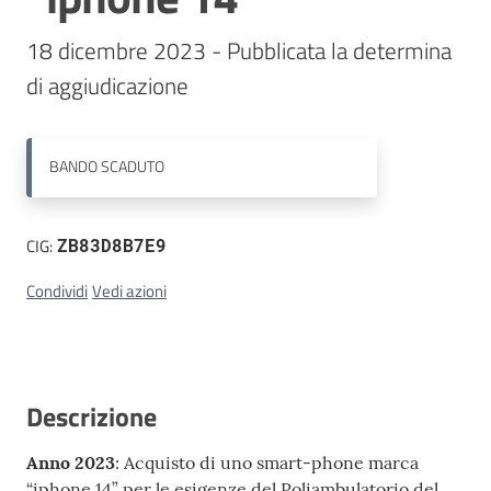
18 dicembre 2023 - Pubblicata la determina 
Contatti
di aggiudicazione
BANDO
SCADUTO
CIG:
ZB83D8B7E9
Condividi
Vedi azioni
Descrizione
Anno 2023
: Acquisto di uno smart-phone marca
“iphone 14” per le esigenze del Poliambulatorio del