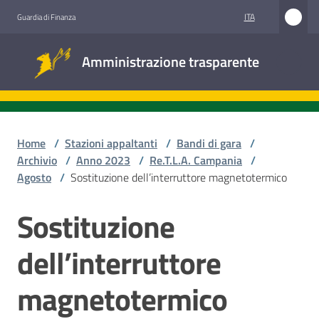
Vai al contenuto
Vai alla navigazione
Vai al footer
ITA
Guardia di Finanza
Amministrazione
Amministrazione trasparente
trasparente
Sottosezioni
Home
/
Stazioni appaltanti
/
Bandi di gara
/
Archivio
/
Anno 2023
/
Re.T.L.A. Campania
/
Agosto
/
Sostituzione dell’interruttore magnetotermico
Accesso
civico
Sostituzione
Salta al contenuto
Stazioni
dell’interruttore
appaltanti
magnetotermico