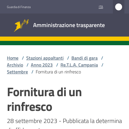
Vai al contenuto
Vai alla navigazione
Vai al footer
ITA
Guardia di Finanza
Amministrazione
Amministrazione trasparente
trasparente
Sottosezioni
Home
/
Stazioni appaltanti
/
Bandi di gara
/
Archivio
/
Anno 2023
/
Re.T.L.A. Campania
/
Settembre
/
Fornitura di un rinfresco
Accesso
civico
Fornitura di un
Salta al contenuto
Stazioni
rinfresco
appaltanti
28 settembre 2023 - Pubblicata la determina 